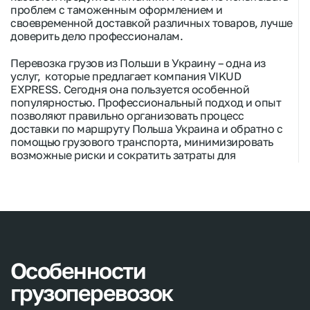
проблем с таможенным оформлением и
своевременной доставкой различных товаров, лучше
доверить дело профессионалам.
Перевозка грузов из Польши в Украину
– одна из
услуг, которые предлагает компания VIKUD
EXPRESS. Сегодня она пользуется особенной
популярностью. Профессиональный подход и опыт
позволяют правильно организовать процесс
доставки
по маршруту
Польша Украина
и обратно с
помощью
грузового транспорта
, минимизировать
возможные риски и сократить затраты для
заказчика.
Обязательное страхование груза помогает избежать
убытков для клиента
во время транспортировки
грузов в Польшу
или Украину
. Если при доставке
произойдет повреждение товара, эти расходы
быстро и в полной мере
покрывает грузоперевозчик.
Особую роль уделяют правильному оформлению
Особенности
сопроводительной документации
, которую по
грузоперевозок
необходимости можно в течение нескольких минут
получить или отправить по
e mail
. Все сертификаты и