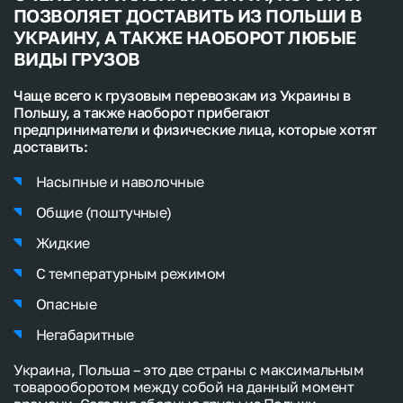
транспортные услуги по запросам типа “
Польша
ПОЗВОЛЯЕТ ДОСТАВИТЬ ИЗ ПОЛЬШИ В
грузоперевозки
”, начав сотрудничество с нашей
УКРАИНУ, А ТАКЖЕ НАОБОРОТ ЛЮБЫЕ
компанией вы получите надежного партнера по
ВИДЫ ГРУЗОВ
доставкам ваших товаров как внутри Украины, так и
по всему Европейскому континенту.
Чаще всего к грузовым перевозкам из Украины в
Польшу, а также наоборот прибегают
Автомобильная
перевозка грузов из Польши
предприниматели и физические лица, которые хотят
производится на машинах, оборудованных
доставить:
современными системами GPS
навигации
и
надежной мобильной связью. Это позволяет
Насыпные и наволочные
отслеживать автомобильную перевозку груза в
режиме реального времени
и оставаться на
Общие (поштучные)
постоянной связи с водителем для принятия
оперативных управленческих решений, возможных
Жидкие
изменений маршрутов
.
С температурным режимом
VIKUD EXPRESS – это простые и быстрые решения
Опасные
различных логистических задач. Вы еще не
определились, что вам нужно? Оставляйте заявку на
Негабаритные
официальном сайте компании и специалисты VIKUD
EXPRESS вам помогут организовать
доставку груза в
Украина, Польша – это две страны с максимальным
Польшу
или в любую, другую страну Европы.
товарооборотом между собой на данный момент