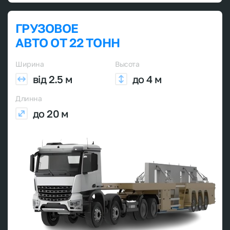
ГРУЗОВОЕ
АВТО ОТ 22 ТОНН
Ширина
Высота
від 2.5 м
до 4 м
Длинна
до 20 м