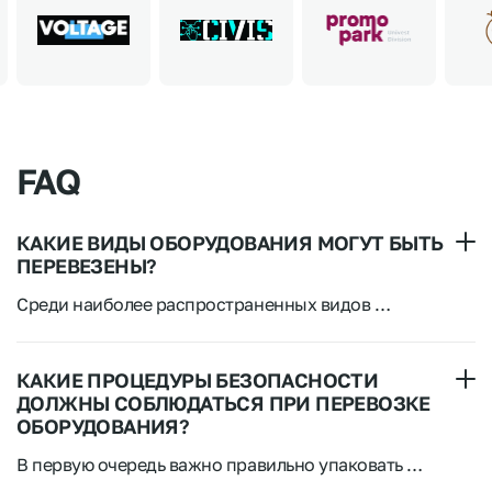
FAQ
КАКИЕ ВИДЫ ОБОРУДОВАНИЯ МОГУТ БЫТЬ
ПЕРЕВЕЗЕНЫ?
Среди наиболее распространенных видов 
оборудования, которое нам приходилось 
транспортировать можно выделить следующие:
– оборудование для промышленной сферы: 
странки, насосы, компрессоры, прессы и многое 
КАКИЕ ПРОЦЕДУРЫ БЕЗОПАСНОСТИ
другое;
– строительная техника: краны, бетононасосы, 
ДОЛЖНЫ СОБЛЮДАТЬСЯ ПРИ ПЕРЕВОЗКЕ
бульдозеры, экскаваторы и тд.
ОБОРУДОВАНИЯ?
– медицинское оборудование: аппараты для 
диагностики, томографы, операционную технику 
В первую очередь важно правильно упаковать 
и тд.
– офисное оборудование: мебель, компьютеры, 
груз и зафиксировать его. Далее важно иметь 