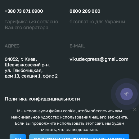
+380 73 071 0900
0800 209 000
тарификация согласно
бесплатно для Украины
Вашего оператора
АДРЕС
E-MAIL
vikudexpress@gmail.com
04052, г. Киев,
Шевченковский р-н,
ул. Глыбочицкая,
дом 13, секция 1, офис 2
Политика конфиденциальности
Карта сайта
Мы используем файлы cookie, чтобы обеспечить вам
максимальное удобство использования нашего веб-сайта.
Если вы продолжите использовать этот сайт, мы будем
считать, что вы им довольны.
© 2026. Vikudexpress.
All rights reserved