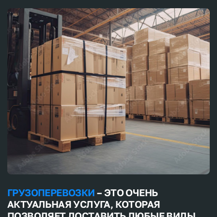
– расстояние;
– размер груза (вес, объем);
– тип транспорта;
– дополнительные услуги.
VIKUD Express предлагает оптимальное соотношение
стоимости и качества предоставляемых услуг, а
также гибкие словия сотрудничества.
Компания VIKUD Express – ваш надежный
логистический оператор в
перевозке оборудования
.
Мы отличаемся профессиональным подходом к
своему делу и вниманием к деталям, а так же
способствуем эффективной работе предприятий в
современных реалиях.
ГРУЗОПЕРЕВОЗКИ
– ЭТО ОЧЕНЬ
АКТУАЛЬНАЯ УСЛУГА, КОТОРАЯ
ПОЗВОЛЯЕТ ДОСТАВИТЬ ЛЮБЫЕ ВИДЫ