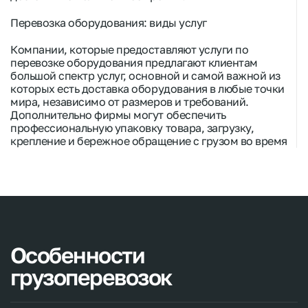
Перевозка оборудования
: виды услуг
Компании, которые предоставляют
услуги по
перевозке
оборудования предлагают клиентам
большой спектр услуг, основной и самой важной из
которых есть
доставка оборудования
в любые точки
мира, независимо от размеров и требований.
Дополнительно фирмы могут обеспечить
профессиональную упаковку товара, загрузку,
крепление и бережное обращение с грузом во время
транспортировки оборудования
. Также есть
возможность получить консультацию по выбору
оптимального маршрута и вида
грузового
транспорта
, эти моменты напрямую влияют на
скорость и стоимость доставки оборудования.
Перевозка оборудования цена
Особенности
Весомым вопросом для любого бизнеса в ситуациях,
грузоперевозок
когда нужно
перевезти оборудование
есть стоимость
этих услуг. На цену могут влиять сразу несколько
факторов: