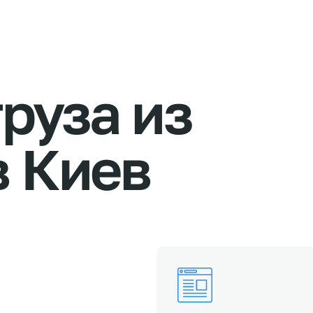
груза
из
в
Киев