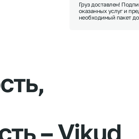
Груз доставлен! Подп
оказанных услуг и пр
необходимый пакет д
сть,
сть
–
Vikud