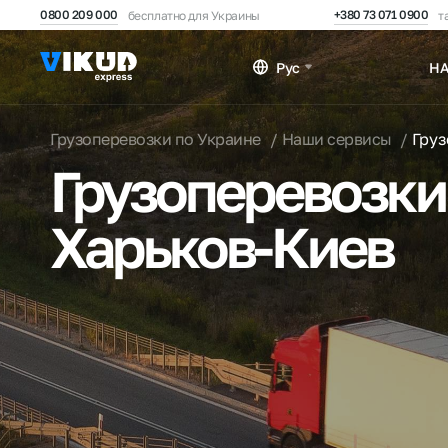
0800 209 000
+380 73 071 0900
бесплатно для Украины
т
Рус
Н
Грузоперевозки по Украине
Наши сервисы
Гру
Грузоперевозки
Харьков-Киев