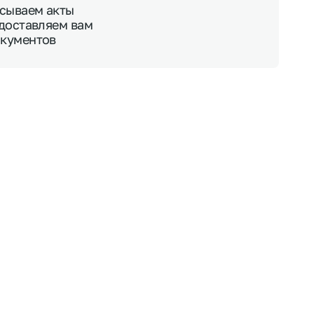
исываем акты
едоставляем вам
окументов