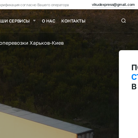
vikudexpress@gmail.com
арификация согласно Вашего оператора
АШИ СЕРВИСЫ
О НАС
КОНТАКТЫ
зоперевозки Харьков-Киев
П
С
В