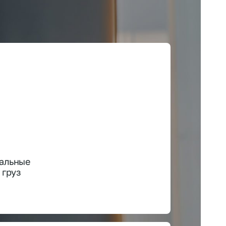
альные
 груз