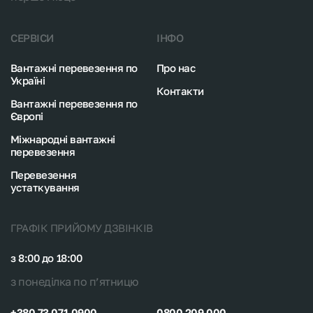
послуг для задоволення потреб наших клієнтів.
СЕРВІСИ
ІНФО
Вантажні перевезення по
Про нас
Україні
Контакти
Вантажні перевезення по
Європі
Міжнародні вантажні
перевезення
Перевезення
устаткування
ГРАФІК ПРИЙОМУ ДЗВІНКІВ
з 8:00 до 18:00
з понеділка по п’ятницю
+380 73 071 0900
0800 209 000