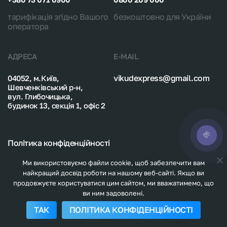
тарифікація згідно Вашого
безкоштовно для України
оператора
АДРЕСА
E-MAIL
vikudexpress@gmail.com
04052, м.Київ,
Шевченківський р-н,
вул. Глибочицька,
будинок 13, секція 1, офіс 2
Політика конфіденційності
Карта сайту
Ми використовуємо файли cookie, щоб забезпечити вам
найкращий досвід роботи на нашому веб-сайті. Якщо ви
продовжуєте користуватися цим сайтом, ми вважатимемо, що
ви ним задоволені.
© 2026. Vikudexpress.
All rights reserved
ТАК
ПОЛІТИКА КОНФІДЕНЦІЙНОСТІ