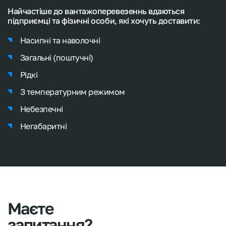
отримати високий рівень сервісу, що зробить ваше
перевезення максимально зручним та ефективним.
Найчастіше до вантажоперевезеннь вдаються
підприємці та фізичні особи, які хочуть доставити:
Насипні та наволочні
Загальні (поштучні)
Рідкі
З температурним режимом
Небезпечні
Негабаритні
Маєте
запитання?