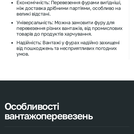
Економічність: Перевезення фурами вигідніші,
ніж доставка дрібними партіями, особливо на
великі відстані.
Універсальність: Можна замовити фуру для
перевезення різних вантажів, від промислових
товарів до продуктів харчування.
Надійність: Вантажі у фурах надійно захищені
від пошкоджень та несприятливих погодних
умов.
Швидка доставка: За рахунок високої швидкості
руху фур, доставка вантажів здійснюється в
максимально короткі терміни.
Широка географія: Перевезення фурами
можливі у будь-які напрямки, як у країні, так і за
кордон.
Транспортна компанія VIKUD Express успішно
Особливості
справляється із цим завданням, пропонуючи своїм
вантажоперевезень
клієнтам високоякісні послуги у сфері перевезення
фурами. Чому варто звернутися щодо перевезення
фурами саме до нас? Давайте розглянь одні з
основних переваг.