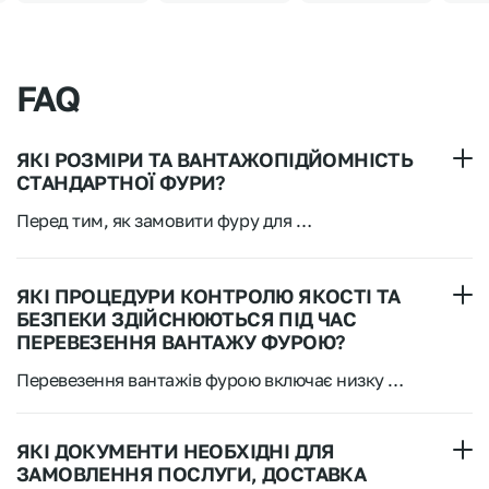
FAQ
ЯКІ РОЗМІРИ ТА ВАНТАЖОПІДЙОМНІСТЬ
СТАНДАРТНОЇ ФУРИ?
Перед тим, як замовити фуру для 
транспортування вантажу, важливо знати 
розміри транспортного засобу. Зазвичай 
Довжина: 13.6 метрів;
стандартна фура має такі характеристики:
ЯКІ ПРОЦЕДУРИ КОНТРОЛЮ ЯКОСТІ ТА
Ширина: 2.45 метри;
БЕЗПЕКИ ЗДІЙСНЮЮТЬСЯ ПІД ЧАС
ПЕРЕВЕЗЕННЯ ВАНТАЖУ ФУРОЮ?
Висота: 2.7 метри;
Перевезення вантажів фурою включає низку 
Вантажопідйомність: 24 тонни.
процедур контролю якості та безпеки, які 
забезпечують збереження вантажу та безпеку 
Ці розміри та вантажопідйомність відповідають 
транспортування, серед яких: перевірка вантажу 
ЯКІ ДОКУМЕНТИ НЕОБХІДНІ ДЛЯ
стандартним вимогам для більшості фур, що 
перед навантаженням, кріплення вантажу, 
ЗАМОВЛЕННЯ ПОСЛУГИ, ДОСТАВКА
використовуються у вантажоперевезеннях. 
маркування та ідентифікація, контроль 