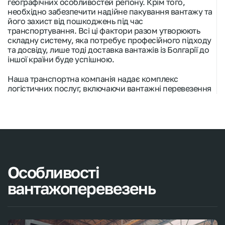
географічних особливостей регіону. Крім того,
необхідно забезпечити надійне пакування вантажу та
його захист від пошкоджень під час
транспортування. Всі ці фактори разом утворюють
складну систему, яка потребує професійного підходу
та досвіду, лише тоді доставка вантажів із Болгарії до
іншої країни буде успішною.
Наша транспортна компанія надає комплекс
логістичних послуг, включаючи вантажні перевезення
з Болгарії в Україну. Ми забезпечуємо надійні та
ефективні послуги доставки з огляду на особливості
кожного етапу процесу. Гарантуємо ретельне
планування маршрутів з огляду на дорожні умови та
особливості митних процедур. Наш персонал у
режимі реального часу стежить за вантажем на
кожному етапі шляху, забезпечуючи його безпеку та
безпеку. Ми в VIKUD Express надаємо гнучкі варіанти
Особливості
транспортування, включаючи всі види транспорту як
для особистих речей, так і для комерційних вантажів,
вантажоперевезень
щоб задовольнити потреби кожного клієнта. З нами
ви можете бути впевнені у своєчасній доставці
вантажу, а також професійності та уваги до деталей.
VIKUD Express – це компанія, яка завжди готова