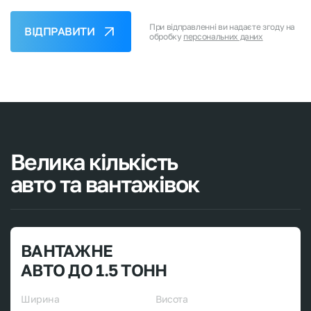
При відправленні ви надаєте згоду на
ВІДПРАВИТИ
обробку
персональних даних
Велика
кількість
авто
та
вантажівок
ВАНТАЖНЕ
АВТО ДО 1.5 ТОНН
Ширина
Висота