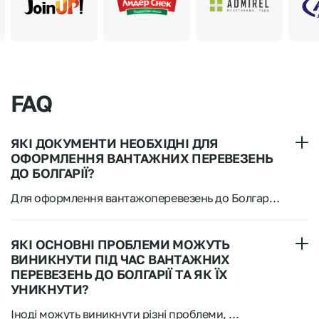
FAQ
ЯКІ ДОКУМЕНТИ НЕОБХІДНІ ДЛЯ
ОФОРМЛЕННЯ ВАНТАЖНИХ ПЕРЕВЕЗЕНЬ
ДО БОЛГАРІЇ?
Для оформлення вантажоперевезень до Болгарії 
потрібна низка обов’язкових документів. До 
основних входять комерційний інвойс, що 
підтверджує вартість і характер вантажу, 
ЯКІ ОСНОВНІ ПРОБЛЕМИ МОЖУТЬ
накладна CMR, що засвідчує умови та 
ВИНИКНУТИ ПІД ЧАС ВАНТАЖНИХ
відповідальність за перевезення. Також потрібен 
ПЕРЕВЕЗЕНЬ ДО БОЛГАРІЇ ТА ЯК ЇХ
пакувальний лист (packing list), що містить 
УНИКНУТИ?
докладний опис вмісту кожної упаковки. 
Залежно від характеру вантажу можуть бути 
Іноді можуть виникнути різні проблеми, 